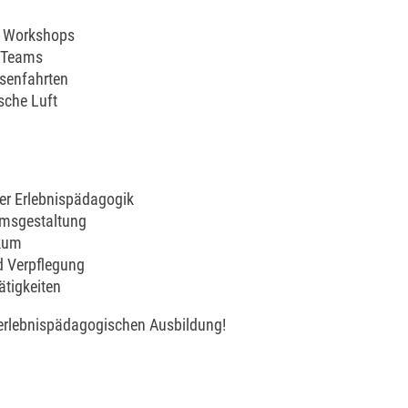
d Workshops
s Teams
ssenfahrten
sche Luft
der Erlebnispädagogik
kumsgestaltung
ikum
d Verpflegung
ätigkeiten
r erlebnispädagogischen Ausbildung!